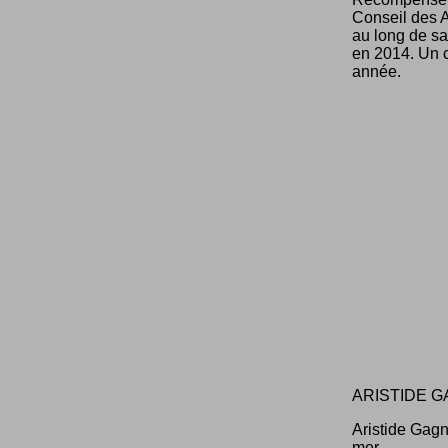
Conseil des A
au long de sa
en 2014. Un c
année.
ARISTIDE G
Aristide Gagn
mer.