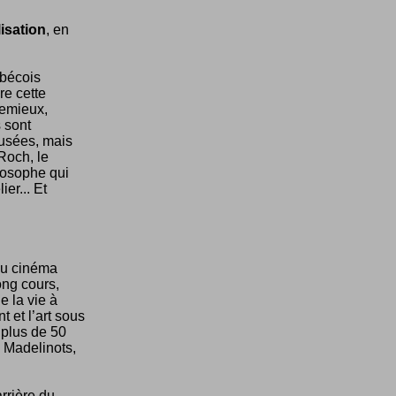
isation
, en
ébécois
re cette
Lemieux,
 sont
musées, mais
Roch, le
ilosophe qui
er... Et
du cinéma
ong cours,
e la vie à
t et l’art sous
 plus de 50
 Madelinots,
rrière du