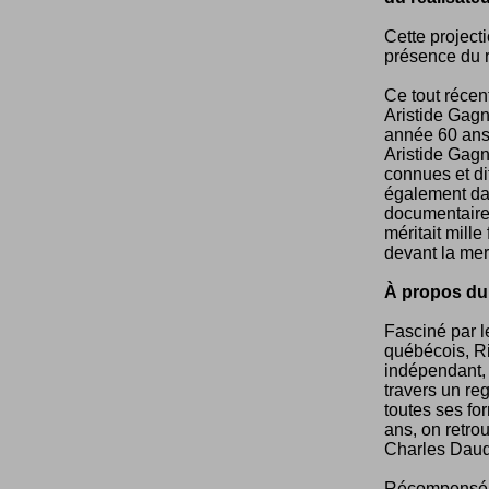
Cette projecti
présence du r
Ce tout récen
Aristide Gagn
année 60 ans 
Aristide Gagn
connues et di
également dan
documentaire 
méritait mille
devant la mer
À propos du
Fasciné par 
québécois, Ri
indépendant, 
travers un reg
toutes ses fo
ans, on retr
Charles Daud
Récompensé d