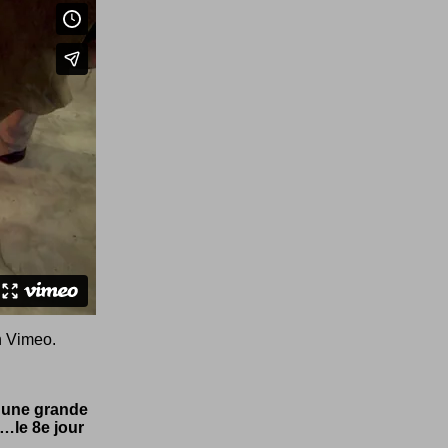
n
Vimeo
.
e une grande
…le 8e jour