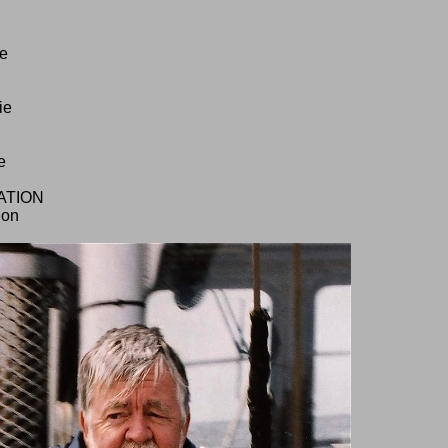
te
ie
e
ATION
non