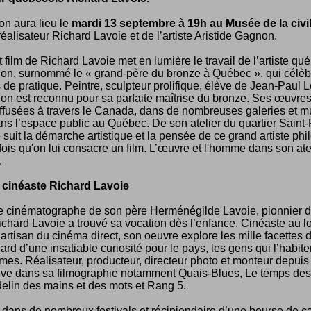
on aura lieu le
mardi 13 septembre à 19h au Musée de la civil
éalisateur Richard Lavoie et de l’artiste Aristide Gagnon.
t film de Richard Lavoie met en lumière le travail de l’artiste qu
on, surnommé le « grand-père du bronze à Québec », qui célèb
de pratique. Peintre, sculpteur prolifique, élève de Jean-Paul 
on est reconnu pour sa parfaite maîtrise du bronze. Ses œuvres
ffusées à travers le Canada, dans de nombreuses galeries et 
s l’espace public au Québec. De son atelier du quartier Saint-
suit la démarche artistique et la pensée de ce grand artiste ph
 fois qu'on lui consacre un film. L’œuvre et l'homme dans son ateli
.
 cinéaste Richard Lavoie
le cinématographe de son père Herménégilde Lavoie, pionnier 
chard Lavoie a trouvé sa vocation dès l’enfance. Cinéaste au l
artisan du cinéma direct, son oeuvre explore les mille facettes d
ard d’une insatiable curiosité pour le pays, les gens qui l’habiten
rmes. Réalisateur, producteur, directeur photo et monteur depuis
ouve dans sa filmographie notamment Quais-Blues, Le temps des
elin des mains et des mots et Rang 5.
ans de nombreux festivals et récipiendaire d’une bourse de ca