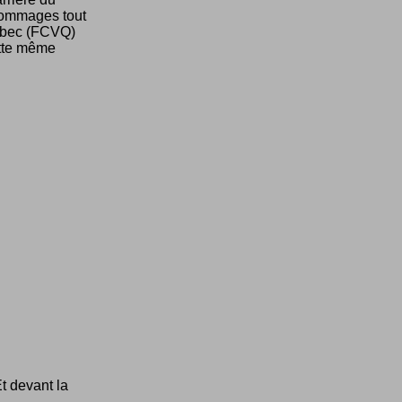
 hommages tout
uébec (FCVQ)
ette même
Et devant la