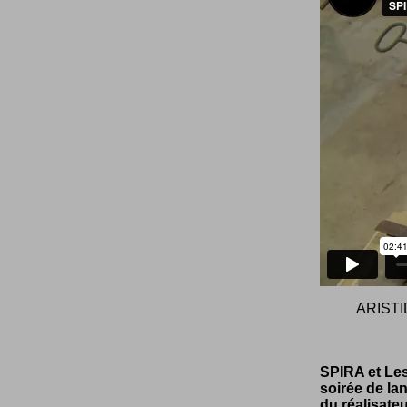
ARISTI
SPIRA et Les
soirée de la
du réalisate