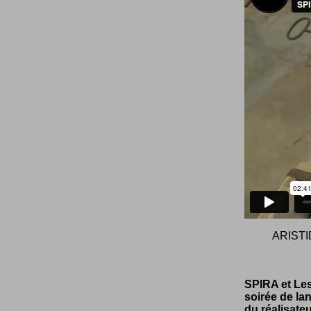
ARISTI
SPIRA et Les
soirée de la
du réalisate