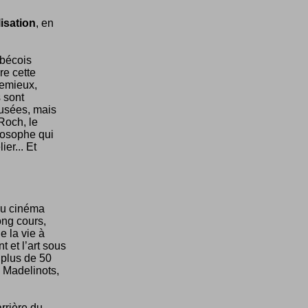
isation
, en
ébécois
re cette
Lemieux,
 sont
musées, mais
Roch, le
ilosophe qui
er... Et
du cinéma
ong cours,
e la vie à
t et l’art sous
 plus de 50
 Madelinots,
rrière du