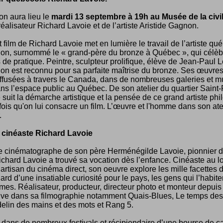
on aura lieu le
mardi 13 septembre à 19h au Musée de la civil
éalisateur Richard Lavoie et de l’artiste Aristide Gagnon.
t film de Richard Lavoie met en lumière le travail de l’artiste qu
on, surnommé le « grand-père du bronze à Québec », qui célèb
de pratique. Peintre, sculpteur prolifique, élève de Jean-Paul 
on est reconnu pour sa parfaite maîtrise du bronze. Ses œuvres
ffusées à travers le Canada, dans de nombreuses galeries et 
s l’espace public au Québec. De son atelier du quartier Saint-
suit la démarche artistique et la pensée de ce grand artiste ph
 fois qu'on lui consacre un film. L’œuvre et l'homme dans son ateli
.
 cinéaste Richard Lavoie
le cinématographe de son père Herménégilde Lavoie, pionnier 
chard Lavoie a trouvé sa vocation dès l’enfance. Cinéaste au l
artisan du cinéma direct, son oeuvre explore les mille facettes d
ard d’une insatiable curiosité pour le pays, les gens qui l’habiten
rmes. Réalisateur, producteur, directeur photo et monteur depuis
ouve dans sa filmographie notamment Quais-Blues, Le temps des
elin des mains et des mots et Rang 5.
ans de nombreux festivals et récipiendaire d’une bourse de ca