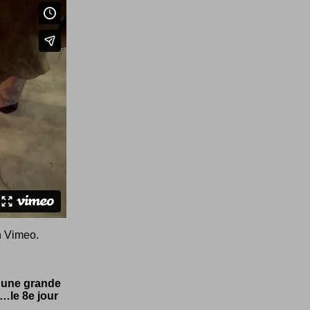
n
Vimeo
.
e une grande
…le 8e jour