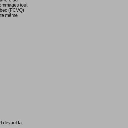
 hommages tout
uébec (FCVQ)
ette même
Et devant la