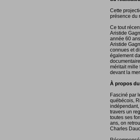
Cette projecti
présence du r
Ce tout récen
Aristide Gagn
année 60 ans 
Aristide Gagn
connues et di
également dan
documentaire 
méritait mille
devant la mer
À propos du
Fasciné par 
québécois, Ri
indépendant, 
travers un reg
toutes ses fo
ans, on retr
Charles Daud
Récompensé d