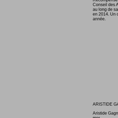
Conseil des A
au long de sa
en 2014. Un c
année.
ARISTIDE G
Aristide Gagn
mer.