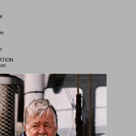
te
ie
e
ATION
non